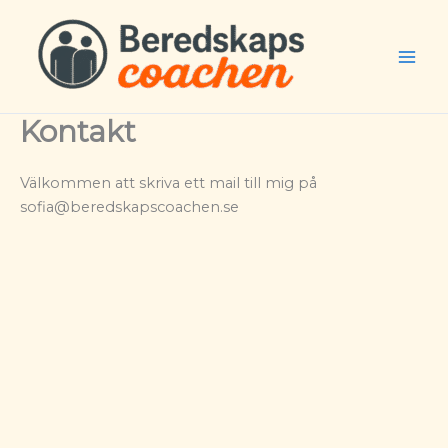
Hoppa
till
innehåll
Mai
Men
Kontakt
Välkommen att skriva ett mail till mig på
sofia@beredskapscoachen.se